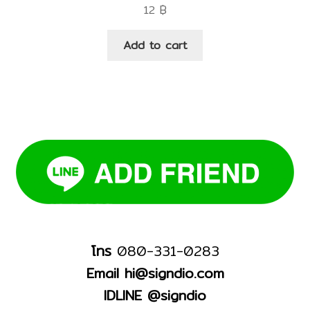
12
฿
Add to cart
โทร
080-331-0283
Email hi@signdio.com
IDLINE @signdio