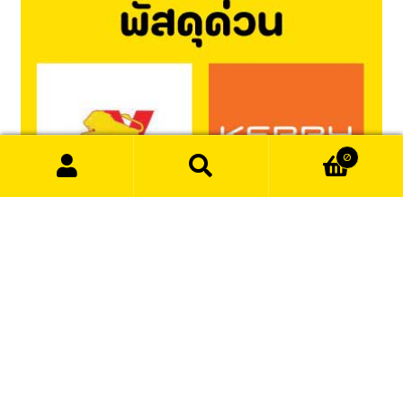
0
Search
Search
for:
*บริการจัดส่ง โดยบริษัทขนส่ง พื้นที่ห่างไกล อาจใช้ระยะเวลาจัดส่ง 2-
4วัน
เข้า/ลงทะเบียนสมาชิก