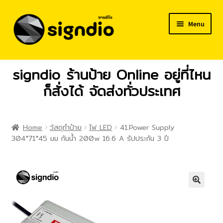
Skip
Skip
Menu
to
to
navigation
content
Expand
สินค้า/บริการ
signdio
ร้านป้าย Online อยู่ที่ไหน
child
menu
อุปกรณ์ทำป้าย
ก็สั่งได้
จัดส่งทั่วประเทศ
สั่งซื้อและชำระเงิน
Home
วัสดุทำป้าย
ไฟ LED
41.Power Supply
วิธีการสั่งซื้อสินค้า
304*71*45 มม กันน้ำ 200w 16.6 A รัปประกัน 3 ปี