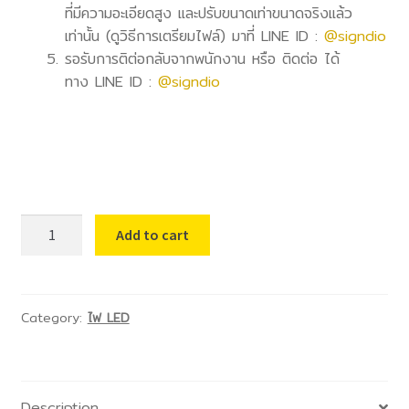
ที่มีความอะเอียดสูง และปรับขนาดเท่าขนาดจริงแล้ว
เท่านั้น (ดูวิธีการเตรียมไฟล์) มาที่ LINE ID :
@signdio
รอรับการติต่อกลับจากพนักงาน หรือ ติดต่อ ได้
ทาง LINE ID :
@signdio
41.Power
Add to cart
Supply
304*71*45
มม
กัน
Category:
ไฟ LED
น้ำ
200w
16.6
Description
A